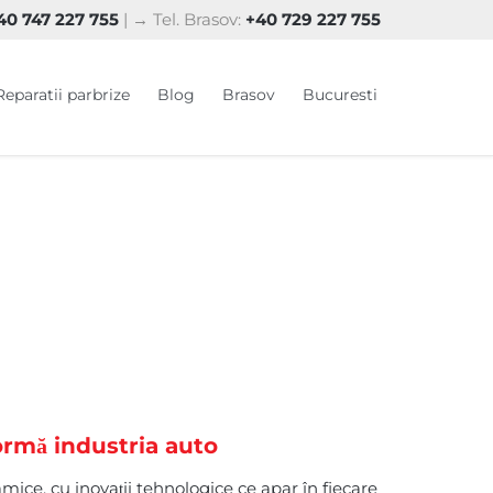
0 747 227 755
| → Tel. Brasov:
+40 729 227 755
Skip
Reparatii parbrize
Blog
Brasov
Bucuresti
to
content
ormă industria auto
mice, cu inovații tehnologice ce apar în fiecare