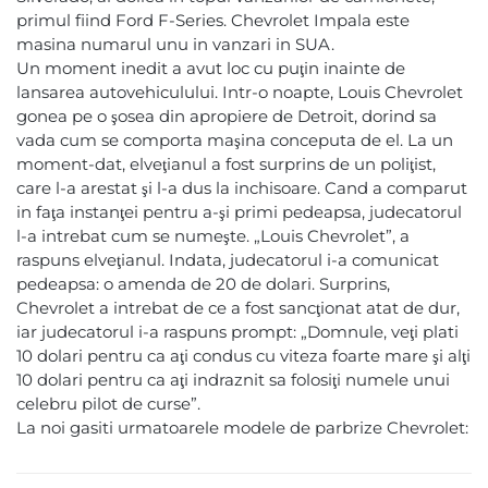
primul fiind Ford F-Series. Chevrolet Impala este
masina numarul unu in vanzari in SUA.
Un moment inedit a avut loc cu puţin inainte de
lansarea autovehiculului. Intr-o noapte, Louis Chevrolet
gonea pe o şosea din apropiere de Detroit, dorind sa
vada cum se comporta maşina conceputa de el. La un
moment-dat, elveţianul a fost surprins de un poliţist,
care l-a arestat şi l-a dus la inchisoare. Cand a comparut
in faţa instanţei pentru a-şi primi pedeapsa, judecatorul
l-a intrebat cum se numeşte. „Louis Chevrolet”, a
raspuns elveţianul. Indata, judecatorul i-a comunicat
pedeapsa: o amenda de 20 de dolari. Surprins,
Chevrolet a intrebat de ce a fost sancţionat atat de dur,
iar judecatorul i-a raspuns prompt: „Domnule, veţi plati
10 dolari pentru ca aţi condus cu viteza foarte mare şi alţi
10 dolari pentru ca aţi indraznit sa folosiţi numele unui
celebru pilot de curse”.
La noi gasiti urmatoarele modele de parbrize Chevrolet: