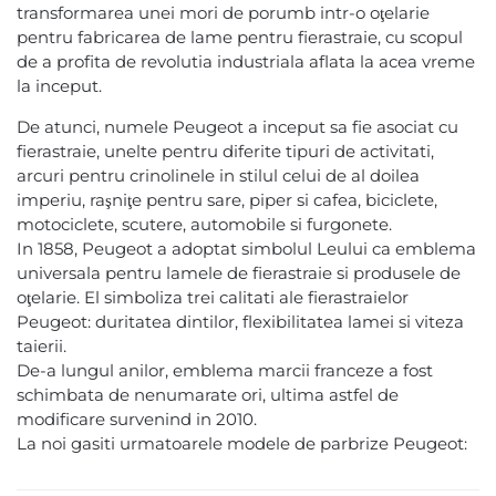
transformarea unei mori de porumb intr-o oţelarie
pentru fabricarea de lame pentru fierastraie, cu scopul
de a profita de revolutia industriala aflata la acea vreme
la inceput.
De atunci, numele Peugeot a inceput sa fie asociat cu
fierastraie, unelte pentru diferite tipuri de activitati,
arcuri pentru crinolinele in stilul celui de al doilea
imperiu, raşniţe pentru sare, piper si cafea, biciclete,
motociclete, scutere, automobile si furgonete.
In 1858, Peugeot a adoptat simbolul Leului ca emblema
universala pentru lamele de fierastraie si produsele de
oţelarie. El simboliza trei calitati ale fierastraielor
Peugeot: duritatea dintilor, flexibilitatea lamei si viteza
taierii.
De-a lungul anilor, emblema marcii franceze a fost
schimbata de nenumarate ori, ultima astfel de
modificare survenind in 2010.
La noi gasiti urmatoarele modele de parbrize Peugeot: