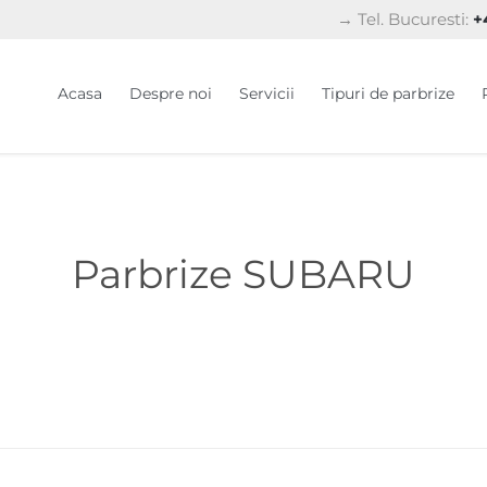
→ Tel. Bucuresti:
+4
Acasa
Despre noi
Servicii
Tipuri de parbrize
Parbrize SUBARU