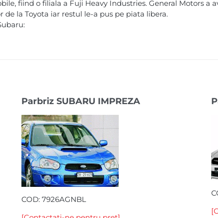
, fiind o filiala a Fuji Heavy Industries. General Motors a a
de la Toyota iar restul le-a pus pe piata libera.
Subaru:
Parbriz SUBARU IMPREZA
P
C
COD: 7926AGNBL
[
[Contactati-ne pentru pret]