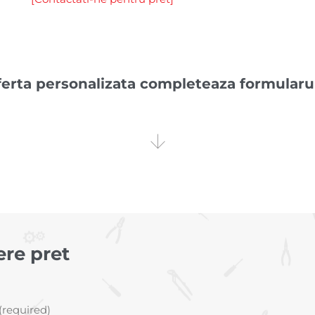
ferta personalizata completeaza formularul

ere pret
required)