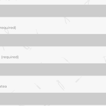
required)
 (required)
atea