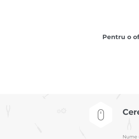
Pentru o o
Cer

Nume (