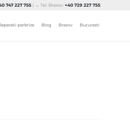
0 747 227 755
| → Tel. Brasov:
+40 729 227 755
Skip
Reparatii parbrize
Blog
Brasov
Bucuresti
to
content