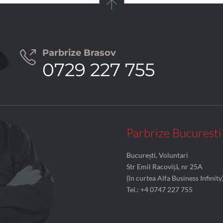

Parbrize Brasov

0729 227 755
Parbrize Bucuresti
București, Voluntari
Str Emil Racoviță, nr 25A
(în curtea Alfa Business Infinity
Tel.: +4 0747 227 755