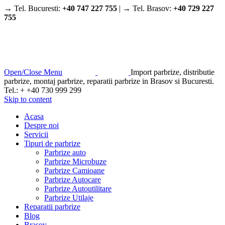
→ Tel. Bucuresti:
+40 747 227 755
| → Tel. Brasov:
+40 729 227
755
Open/Close Menu
Import parbrize, distributie
parbrize, montaj parbrize, reparatii parbrize in Brasov si Bucuresti.
Tel.: + +40 730 999 299
Skip to content
Acasa
Despre noi
Servicii
Tipuri de parbrize
Parbrize auto
Parbrize Microbuze
Parbrize Camioane
Parbrize Autocare
Parbrize Autoutilitare
Parbrize Utilaje
Reparatii parbrize
Blog
Brasov