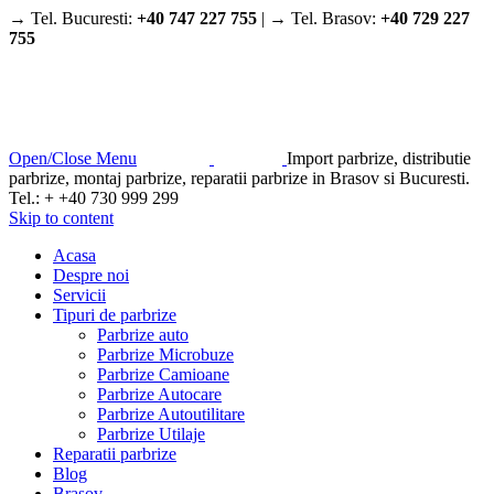
→ Tel. Bucuresti:
+40 747 227 755
| → Tel. Brasov:
+40 729 227
755
Open/Close Menu
Import parbrize, distributie
parbrize, montaj parbrize, reparatii parbrize in Brasov si Bucuresti.
Tel.: + +40 730 999 299
Skip to content
Acasa
Despre noi
Servicii
Tipuri de parbrize
Parbrize auto
Parbrize Microbuze
Parbrize Camioane
Parbrize Autocare
Parbrize Autoutilitare
Parbrize Utilaje
Reparatii parbrize
Blog
Brasov