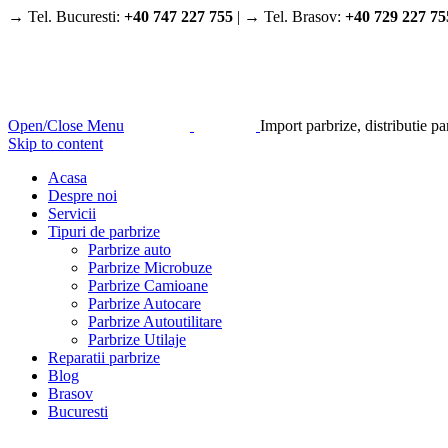
→ Tel. Bucuresti:
+40 747 227 755
| → Tel. Brasov:
+40 729 227 75
Open/Close Menu
Import parbrize, distributie p
Skip to content
Acasa
Despre noi
Servicii
Tipuri de parbrize
Parbrize auto
Parbrize Microbuze
Parbrize Camioane
Parbrize Autocare
Parbrize Autoutilitare
Parbrize Utilaje
Reparatii parbrize
Blog
Brasov
Bucuresti