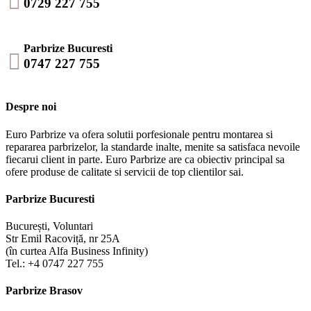

0729 227 755
Parbrize Bucuresti

0747 227 755
Despre noi
Euro Parbrize va ofera solutii porfesionale pentru montarea si
repararea parbrizelor, la standarde inalte, menite sa satisfaca nevoile
fiecarui client in parte. Euro Parbrize are ca obiectiv principal sa
ofere produse de calitate si servicii de top clientilor sai.
Parbrize Bucuresti
București, Voluntari
Str Emil Racoviță, nr 25A
(în curtea Alfa Business Infinity)
Tel.: +4 0747 227 755
Parbrize Brasov