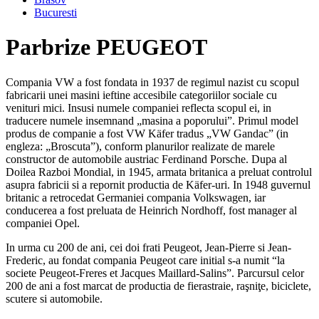
Bucuresti
Parbrize PEUGEOT
Compania VW a fost fondata in 1937 de regimul nazist cu scopul
fabricarii unei masini ieftine accesibile categoriilor sociale cu
venituri mici. Insusi numele companiei reflecta scopul ei, in
traducere numele insemnand „masina a poporului”. Primul model
produs de companie a fost VW Käfer tradus „VW Gandac” (in
engleza: „Broscuta”), conform planurilor realizate de marele
constructor de automobile austriac Ferdinand Porsche. Dupa al
Doilea Razboi Mondial, in 1945, armata britanica a preluat controlul
asupra fabricii si a repornit productia de Käfer-uri. In 1948 guvernul
britanic a retrocedat Germaniei compania Volkswagen, iar
conducerea a fost preluata de Heinrich Nordhoff, fost manager al
companiei Opel.
In urma cu 200 de ani, cei doi frati Peugeot, Jean-Pierre si Jean-
Frederic, au fondat compania Peugeot care initial s-a numit “la
societe Peugeot-Freres et Jacques Maillard-Salins”. Parcursul celor
200 de ani a fost marcat de productia de fierastraie, raşniţe, biciclete,
scutere si automobile.