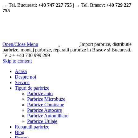
→ Tel. Bucuresti:
+40 747 227 755
| → Tel. Brasov:
+40 729 227
755
Open/Close Menu
Import parbrize, distributie
parbrize, montaj parbrize, reparatii parbrize in Brasov si Bucuresti.
Tel.: + +40 730 999 299
Skip to content
Acasa
Despre noi
Servicii
Tipuri de parbrize
Parbrize auto
Parbrize Microbuze
Parbrize Camioane
Parbrize Autocare
Parbrize Autoutilitare
Parbrize Utilaje
Reparatii parbrize
Blog
Brasov