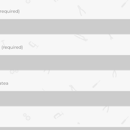
required)
 (required)
atea