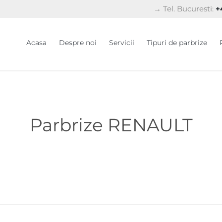
→ Tel. Bucuresti:
+4
Acasa
Despre noi
Servicii
Tipuri de parbrize
Parbrize RENAULT