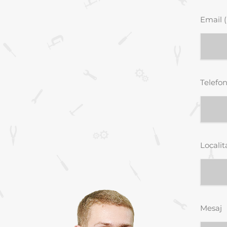
Email (
Telefon
Localit
Mesaj