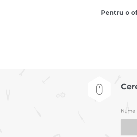
Pentru o o
Cer

Nume (