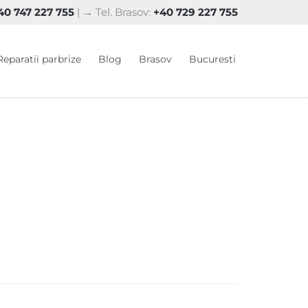
0 747 227 755
| → Tel. Brasov:
+40 729 227 755
Skip
Reparatii parbrize
Blog
Brasov
Bucuresti
to
content