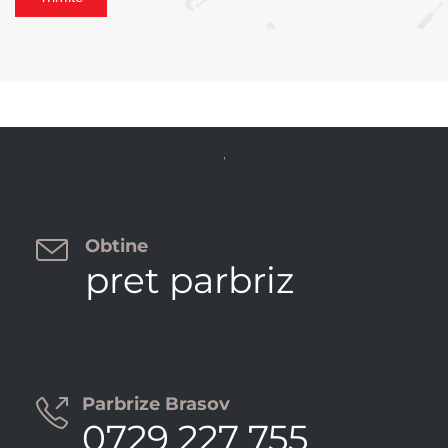


Obtine
pret parbriz
Parbrize Brasov

0729 227 755