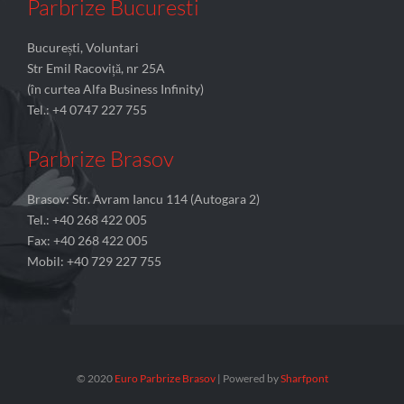
Parbrize Bucuresti
București, Voluntari
Str Emil Racoviță, nr 25A
(în curtea Alfa Business Infinity)
Tel.: +4 0747 227 755
Parbrize Brasov
Brasov: Str. Avram Iancu 114 (Autogara 2)
Tel.: +40 268 422 005
Fax: +40 268 422 005
Mobil: +40 729 227 755
© 2020
Euro Parbrize Brasov
| Powered by
Sharfpont