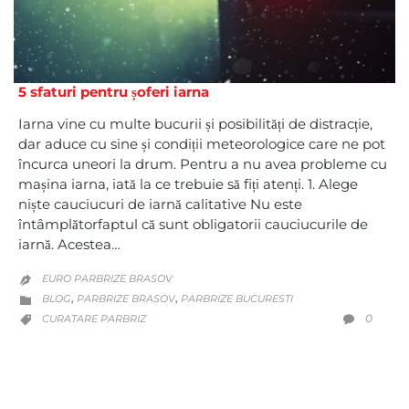
5 sfaturi pentru șoferi iarna
Iarna vine cu multe bucurii și posibilități de distracție,
dar aduce cu sine și condiții meteorologice care ne pot
încurca uneori la drum. Pentru a nu avea probleme cu
mașina iarna, iată la ce trebuie să fiți atenți. 1. Alege
niște cauciucuri de iarnă calitative Nu este
întâmplătorfaptul că sunt obligatorii cauciucurile de
iarnă. Acestea…
EURO PARBRIZE BRASOV

CATEGORY
BLOG
PARBRIZE BRASOV
PARBRIZE BUCURESTI
,
,

CATEGORY
COMM
0
CURATARE PARBRIZ

