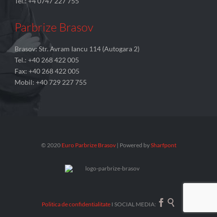
Tel.: +4 0747 227 755
Parbrize Brasov
Brasov: Str. Avram Iancu 114 (Autogara 2)
Tel.: +40 268 422 005
Fax: +40 268 422 005
Mobil: +40 729 227 755
© 2020
Euro Parbrize Brasov
| Powered by
Sharfpont


Politica de confidentialitate
I SOCIAL MEDIA: