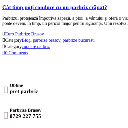
Cât timp poți conduce cu un parbriz crăpat?
Parbrizul protejează împotriva zăpezii, a ploii, a vântului și oferă o vi
poate deveni, în timp, un pericol major pentru siguranță. Unii rezolv

Euro Parbrize Brasov

Category
Blog
,
parbrize brasov
,
parbrize bucuresti

Category
curatare parbriz

0
Comments
Obtine

pret parbriz
Parbrize Brasov

0729 227 755