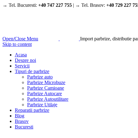
→ Tel. Bucuresti:
+40 747 227 755
| → Tel. Brasov:
+40 729 227 75
Open/Close Menu
Import parbrize, distributie p
Skip to content
Acasa
Despre noi
Servicii
Tipuri de parbrize
Parbrize auto
Parbrize Microbuze
Parbrize Camioane
Parbrize Autocare
Parbrize Autoutilitare
Parbrize Utilaje
Reparatii parbrize
Blog
Brasov
Bucuresti