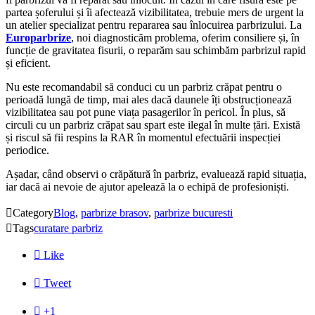
partea șoferului și îi afectează vizibilitatea, trebuie mers de urgent la
un atelier specializat pentru repararea sau înlocuirea parbrizului. La
Europarbrize
, noi diagnosticăm problema, oferim consiliere și, în
funcție de gravitatea fisurii, o reparăm sau schimbăm parbrizul rapid
și eficient.
Nu este recomandabil să conduci cu un parbriz crăpat pentru o
perioadă lungă de timp, mai ales dacă daunele îți obstrucționează
vizibilitatea sau pot pune viața pasagerilor în pericol. În plus, să
circuli cu un parbriz crăpat sau spart este ilegal în multe țări. Există
și riscul să fii respins la RAR în momentul efectuării inspecției
periodice.
Așadar, când observi o crăpătură în parbriz, evaluează rapid situația,
iar dacă ai nevoie de ajutor apelează la o echipă de profesioniști.

Category
Blog
,
parbrize brasov
,
parbrize bucuresti

Tags
curatare parbriz

Like

Tweet

+1