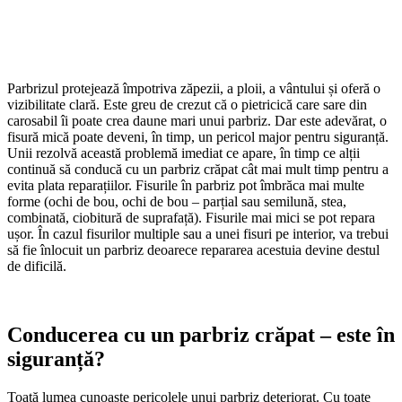
Parbrizul protejează împotriva zăpezii, a ploii, a vântului și oferă o
vizibilitate clară. Este greu de crezut că o pietricică care sare din
carosabil îi poate crea daune mari unui parbriz. Dar este adevărat, o
fisură mică poate deveni, în timp, un pericol major pentru siguranță.
Unii rezolvă această problemă imediat ce apare, în timp ce alții
continuă să conducă cu un parbriz crăpat cât mai mult timp pentru a
evita plata reparațiilor. Fisurile în parbriz pot îmbrăca mai multe
forme (ochi de bou, ochi de bou – parțial sau semilună, stea,
combinată, ciobitură de suprafață). Fisurile mai mici se pot repara
ușor. În cazul fisurilor multiple sau a unei fisuri pe interior, va trebui
să fie înlocuit un parbriz deoarece repararea acestuia devine destul
de dificilă.
Conducerea cu un parbriz crăpat – este în
siguranță?
Toată lumea cunoaște pericolele unui parbriz deteriorat. Cu toate