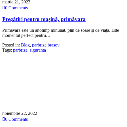
martie 21, 2023

0
Comments
Pregătiri pentru mașină, primăvara
Primăvara este un anotimp minunat, plin de soare și de viață. Este
momentul perfect pentru…
Posted in:
Blog
,
parbrize brasov
Tags:
parbrize
,
siguranta
noiembrie 22, 2022

0
Comments