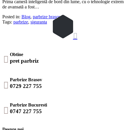
Prima cameră inteligentă de bord din lume, cu o tehnologie extrem
de avansată a fost…
Posted in:
Blog
,
parbrize brasov
Tags:
parbrize
,
siguranta

Obtine

pret parbriz
Parbrize Brasov

0729 227 755
Parbrize Bucuresti

0747 227 755
Despre noi