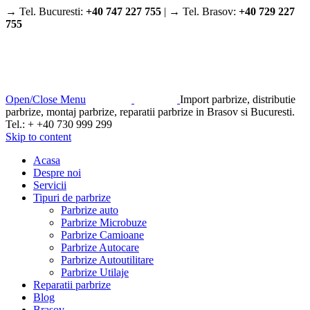
→ Tel. Bucuresti:
+40 747 227 755
| → Tel. Brasov:
+40 729 227
755
Open/Close Menu
Import parbrize, distributie
parbrize, montaj parbrize, reparatii parbrize in Brasov si Bucuresti.
Tel.: + +40 730 999 299
Skip to content
Acasa
Despre noi
Servicii
Tipuri de parbrize
Parbrize auto
Parbrize Microbuze
Parbrize Camioane
Parbrize Autocare
Parbrize Autoutilitare
Parbrize Utilaje
Reparatii parbrize
Blog
Brasov