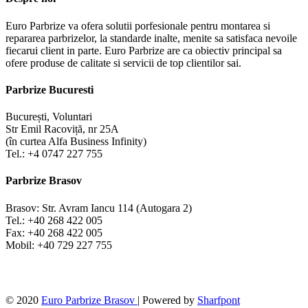
Euro Parbrize va ofera solutii porfesionale pentru montarea si
repararea parbrizelor, la standarde inalte, menite sa satisfaca nevoile
fiecarui client in parte. Euro Parbrize are ca obiectiv principal sa
ofere produse de calitate si servicii de top clientilor sai.
Parbrize Bucuresti
București, Voluntari
Str Emil Racoviță, nr 25A
(în curtea Alfa Business Infinity)
Tel.: +4 0747 227 755
Parbrize Brasov
Brasov: Str. Avram Iancu 114 (Autogara 2)
Tel.: +40 268 422 005
Fax: +40 268 422 005
Mobil: +40 729 227 755
© 2020
Euro Parbrize Brasov
| Powered by
Sharfpont