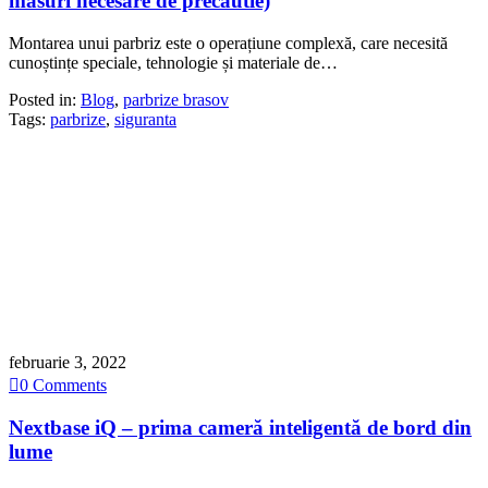
masuri necesare de precautie)
Montarea unui parbriz este o operațiune complexă, care necesită
cunoștințe speciale, tehnologie și materiale de…
Posted in:
Blog
,
parbrize brasov
Tags:
parbrize
,
siguranta
februarie 3, 2022

0
Comments
Nextbase iQ – prima cameră inteligentă de bord din
lume