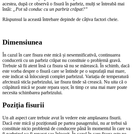
acestea, după ce observă o fisură în parbriz, mulți se întreabă mai
întâi:
„Pot să conduc cu un parbriz crăpat?”
Răspunsul la această întrebare depinde de câțiva factori cheie.
Dimensiunea
În cazul în care fisura este mică și nesemnificativă, continuarea
conducerii cu un parbriz crăpat nu constituie o problemă gravă.
Trebuie să fii atent însă ca fisura să nu se mărească. În schimb, dacă
este vorba despre o fisură care se întinde pe o suprafață mai mare,
este indicat să înlocuiești complet parbrizul. Variația de temperatură
afectează sticla parbrizului, iar fisura tinde să crească. Nu uita că o
crăpătură mică se poate repara ușor, în timp ce una mai mare poate
necesita schimbarea parbrizului.
Poziția fisurii
Un alt aspect care trebuie avut în vedere este amplasarea fisurii.
Dacă este mică și poziționată pe partea pasagerului, nu ar trebui să
constituie nicio problemă de conducere până în momentul în care va
fi parbrizul va fi reparat sau înlocuit. În cazul în care fisura este pe