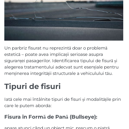
Un parbriz fisurat nu reprezintă doar o problemă
estetică – poate avea implicații serioase asupra
siguranței pasagerilor. Identificarea tipului de fisură și
alegerea tratamentului adecvat sunt esențiale pentru
menținerea integrității structurale a vehiculului tău.
Tipuri de fisuri
Iată cele mai întâlnite tipuri de fisuri și modalitățile prin
care le putem aborda:
Fisura în Formă de Pană (Bullseye):
apare atunci când un obiect mic, precum o piatră,