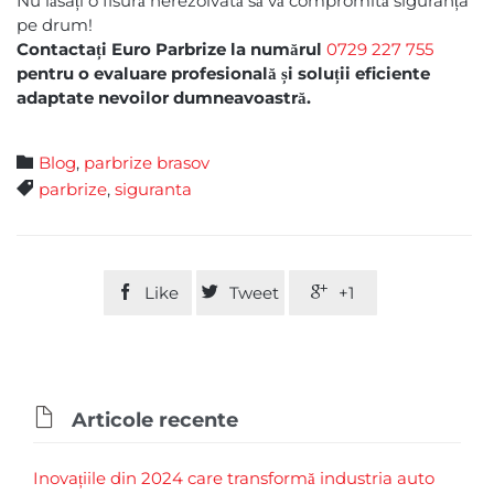
Nu lăsați o fisură nerezolvată să vă compromită siguranța
pe drum!
Contactați Euro Parbrize la numărul
0729 227 755
pentru o evaluare profesională și soluții eficiente
adaptate nevoilor dumneavoastră.
Category

Blog
,
parbrize brasov
Tags

parbrize
,
siguranta

Like

Tweet

+1

Articole recente
Inovațiile din 2024 care transformă industria auto