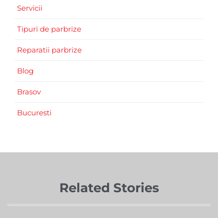
Servicii
Tipuri de parbrize
Reparatii parbrize
Blog
Brasov
Bucuresti
Related Stories
Comments
aprilie 16, 2024
0
