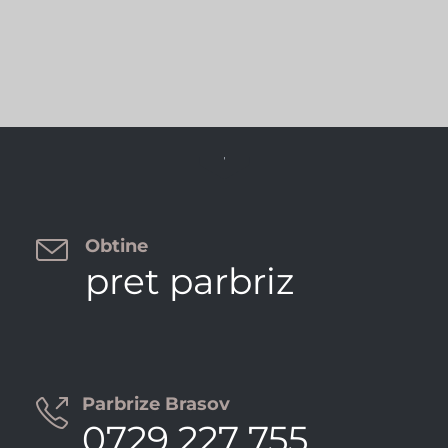


Obtine
pret parbriz
Parbrize Brasov

0729 227 755