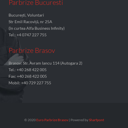
Parbrize Bucuresti
București, Voluntari
Str Emil Racoviță, nr 25A
(în curtea Alfa Business Infinity)
Tel.: +4 0747 227 755
Parbrize Brasov
Brasov: Str. Avram Iancu 114 (Autogara 2)
Tel.: +40 268 422 005
Fax: +40 268 422 005
Mobil: +40 729 227 755
© 2020
Euro Parbrize Brasov
| Powered by
Sharfpont