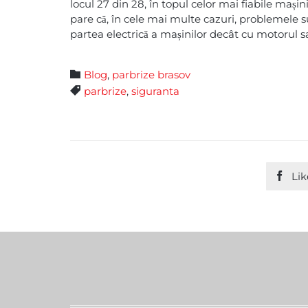
locul 27 din 28, în topul celor mai fiabile mașin
pare că, în cele mai multe cazuri, problemele
partea electrică a mașinilor decât cu motorul s
Category

Blog
,
parbrize brasov
Tags

parbrize
,
siguranta

Lik