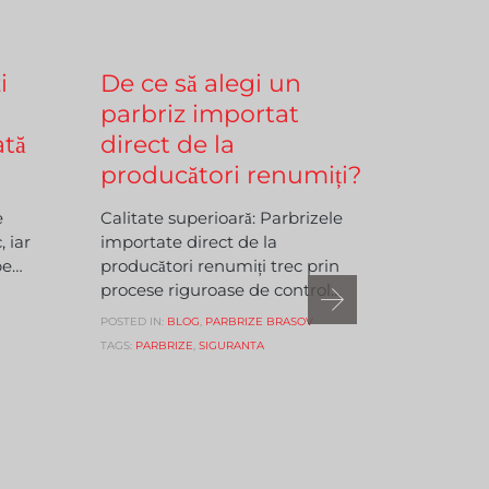
Comments
MAI 25, 2023

0
MARTIE 21, 
i
De ce să alegi un
Pregă
parbriz importat
mașin
ată
direct de la
Primăva
producători renumiți?
minunat,
viață. E
e
Calitate superioară: Parbrizele
pentru…
, iar
importate direct de la
POSTED IN:
pe…
producători renumiți trec prin
TAGS:
PARB
procese riguroase de control…
POSTED IN:
BLOG
,
PARBRIZE BRASOV
TAGS:
PARBRIZE
,
SIGURANTA