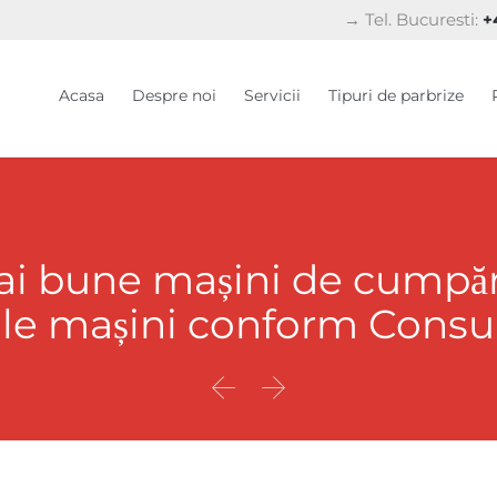
→ Tel. Bucuresti:
+4
Acasa
Despre noi
Servicii
Tipuri de parbrize
ai bune mașini de cumpăra
bile mașini conform Cons

