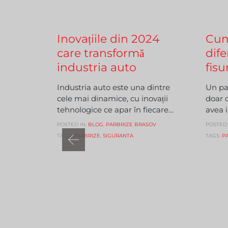
Comments
APRILIE 16, 2024

0
MARTIE 
Inovațiile din 2024
Cum
care transformă
dife
industria auto
fisu
Industria auto este una dintre
Un par
cele mai dinamice, cu inovații
doar 
tehnologice ce apar în fiecare…
avea i
POSTED IN:
BLOG
,
PARBRIZE BRASOV
POSTED 
TAGS:
PARBRIZE
,
SIGURANTA
TAGS:
P