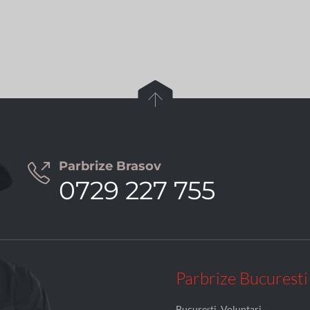

Parbrize Brasov

0729 227 755
Parbrize Bucuresti
București, Voluntari