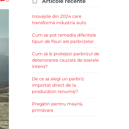
0


Articole recente
Inovațiile din 2024 care
transformă industria auto
Cum se pot remedia diferitele
tipuri de fisuri ale parbrizelor
Cum să îți protejezi parbrizul de
deteriorarea cauzată de soarele
intens?
De ce să alegi un parbriz
importat direct de la
producători renumiți?
Pregătiri pentru mașină,
primăvara