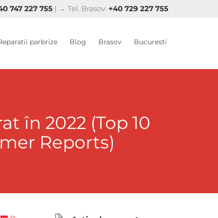
0 747 227 755
| → Tel. Brasov:
+40 729 227 755
Skip
Reparatii parbrize
Blog
Brasov
Bucuresti
to
content
t în 2022 (Top 10
umer Reports)
Comments