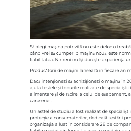
Să alegi maşina potrivită nu este deloc o treabă
când vrei să cumperi o mașină nouă, este normal 
fiabilitatea. Nimeni nu își dorește experiența u
Producătorii de mașini lansează în fiecare an mod
Dacă intenționezi să achiziționezi o mașină în 2
ajuta testele și topurile realizate de specialiș
alimentare și de răcire, a celui de eșapament, a
caroseriei.
Un astfel de studiu a fost realizat de speciali
protecție a consumatorilor, dedicată testării pro
organizația a luat în considerare 28 de compani
fiabile mașini din lume. La aceste sondaje, au p