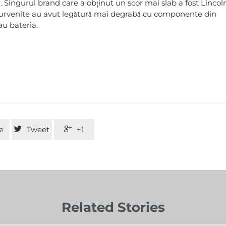
i. Singurul brand care a obținut un scor mai slab a fost Lincol
 survenite au avut legătură mai degrabă cu componente din
au bateria.
e

Tweet

+1
Related Stories