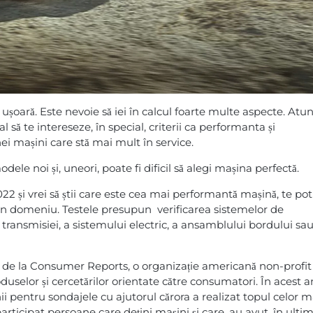
 ușoară. Este nevoie să iei în calcul foarte multe aspecte. Atun
să te intereseze, în special, criterii ca performanta și
nei mașini care stă mai mult în service.
ele noi și, uneori, poate fi dificil să alegi mașina perfectă.
022 și vrei să știi care este cea mai performantă mașină, te pot
tii în domeniu. Testele presupun verificarea sistemelor de
 transmisiei, a sistemului electric, a ansamblului bordului sau
știi de la Consumer Reports, o organizație americană non-profit
duselor și cercetărilor orientate către consumatori. În acest a
i pentru sondajele cu ajutorul cărora a realizat topul celor m
articipat persoane care dețini mașini și care, au avut, în ulti