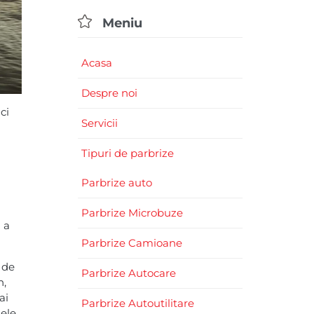

Meniu
Acasa
Despre noi
ci
Servicii
Tipuri de parbrize
Parbrize auto
Parbrize Microbuze
 a
Parbrize Camioane
 de
Parbrize Autocare
n,
ai
Parbrize Autoutilitare
mele