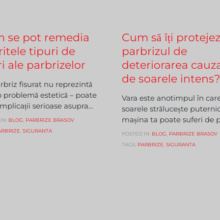
Comments
Comments
19, 2024

0
IUNIE 23, 2023

0
 se pot remedia
Cum să îți protejez
ritele tipuri de
parbrizul de
ri ale parbrizelor
deteriorarea cauz
de soarele intens?
briz fisurat nu reprezintă
o problemă estetică – poate
Vara este anotimpul în car
mplicații serioase asupra…
soarele strălucește puternic
mașina ta poate suferi de 
IN:
BLOG
,
PARBRIZE BRASOV
ARBRIZE
,
SIGURANTA
POSTED IN:
BLOG
,
PARBRIZE BRASOV
TAGS:
PARBRIZE
,
SIGURANTA