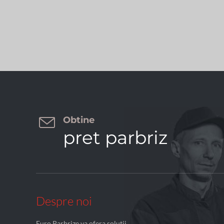

Obtine
pret parbriz
Despre noi
Euro Parbrize va ofera solutii