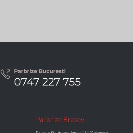
Parbrize Bucuresti

0747 227 755
Parbrize Brasov
Brasov: Str. Avram Iancu 114 (Autogara