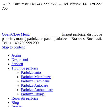
→ Tel. Bucuresti:
+40 747 227 755
| → Tel. Brasov:
+40 729 227
755
Open/Close Menu
Import parbrize, distributie
parbrize, montaj parbrize, reparatii parbrize in Brasov si Bucuresti.
Tel.: + +40 730 999 299
Skip to content
Acasa
Despre noi
Servicii
Tipuri de parbrize
Parbrize auto
Parbrize Microbuze
Parbrize Camioane
Parbrize Autocare
Parbrize Autoutilitare
Parbrize Utilaje
Reparatii parbrize
Blog
Brasov