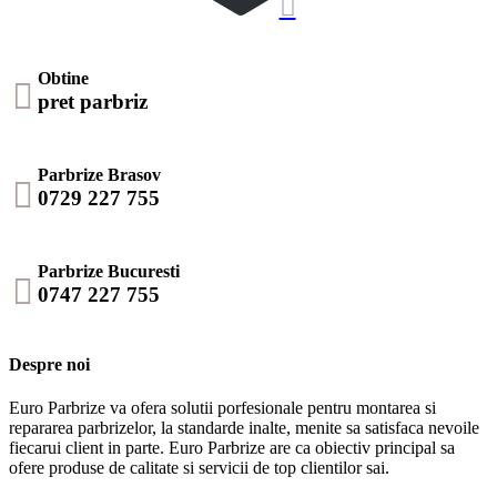

Obtine

pret parbriz
Parbrize Brasov

0729 227 755
Parbrize Bucuresti

0747 227 755
Despre noi
Euro Parbrize va ofera solutii porfesionale pentru montarea si
repararea parbrizelor, la standarde inalte, menite sa satisfaca nevoile
fiecarui client in parte. Euro Parbrize are ca obiectiv principal sa
ofere produse de calitate si servicii de top clientilor sai.