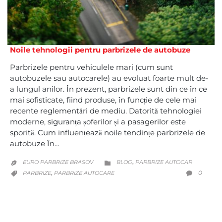
Noile tehnologii pentru parbrizele de autobuze
Parbrizele pentru vehiculele mari (cum sunt
autobuzele sau autocarele) au evoluat foarte mult de-
a lungul anilor. În prezent, parbrizele sunt din ce în ce
mai sofisticate, fiind produse, în funcție de cele mai
recente reglementări de mediu. Datorită tehnologiei
moderne, siguranța șoferilor și a pasagerilor este
sporită. Cum influențează noile tendințe parbrizele de
autobuze În…
CATEGORY
EURO PARBRIZE BRASOV
BLOG
PARBRIZE AUTOCAR
,


CATEGORY
COMM
0
PARBRIZE
PARBRIZE AUTOCARE

,
