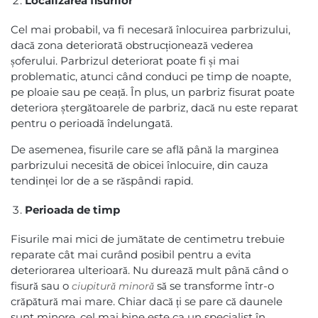
Localizarea fisurilor
Cel mai probabil, va fi necesară înlocuirea parbrizului,
dacă zona deteriorată obstrucționează vederea
șoferului. Parbrizul deteriorat poate fi și mai
problematic, atunci când conduci pe timp de noapte,
pe ploaie sau pe ceață. În plus, un parbriz fisurat poate
deteriora ștergătoarele de parbriz, dacă nu este reparat
pentru o perioadă îndelungată.
De asemenea, fisurile care se află până la marginea
parbrizului necesită de obicei înlocuire, din cauza
tendinței lor de a se răspândi rapid.
Perioada de timp
Fisurile mai mici de jumătate de centimetru trebuie
reparate cât mai curând posibil pentru a evita
deteriorarea ulterioară. Nu durează mult până când o
fisură sau o
să se transforme într-o
ci
upitură minoră
crăpătură mai mare. Chiar dacă ți se pare că daunele
sunt minore, cel mai bine este ca un specialist în