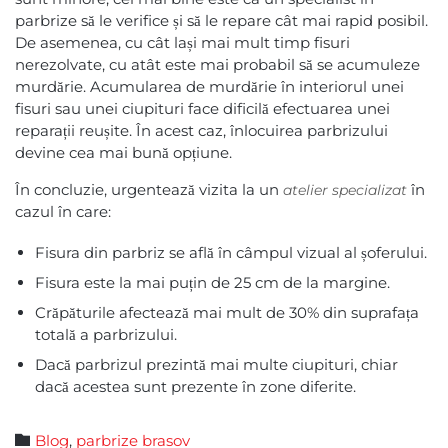
parbrize să le verifice și să le repare cât mai rapid posibil.
De asemenea, cu cât lași mai mult timp fisuri
nerezolvate, cu atât este mai probabil să se acumuleze
murdărie. Acumularea de murdărie în interiorul unei
fisuri sau unei ciupituri face dificilă efectuarea unei
reparații reușite. În acest caz, înlocuirea parbrizului
devine cea mai bună opțiune.
În concluzie, urgentează vizita la un
în
atelier specializat
cazul în care:
Fisura din parbriz se află în câmpul vizual al șoferului.
Fisura este la mai puțin de 25 cm de la margine.
Crăpăturile afectează mai mult de 30% din suprafața
totală a parbrizului.
Dacă parbrizul prezintă mai multe ciupituri, chiar
dacă acestea sunt prezente în zone diferite.
Category

Blog
,
parbrize brasov