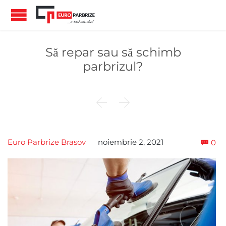
Să repar sau să schimb
parbrizul?


Co
Euro Parbrize Brasov
noiembrie 2, 2021
0
