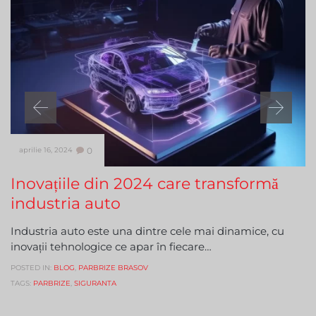
Comments
aprilie 16, 2024
0

Inovațiile din 2024 care transformă
industria auto
Industria auto este una dintre cele mai dinamice, cu
inovații tehnologice ce apar în fiecare…
POSTED IN:
BLOG
,
PARBRIZE BRASOV
TAGS:
PARBRIZE
,
SIGURANTA