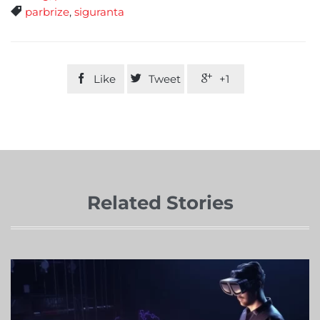
Tags

parbrize
,
siguranta

Like

Tweet

+1
Related Stories