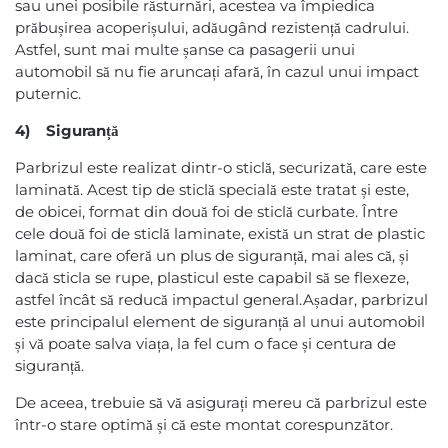
sau unei posibile răsturnări, acestea va împiedica
prăbușirea acoperișului, adăugând rezistență cadrului.
Astfel, sunt mai multe șanse ca pasagerii unui
automobil să nu fie aruncați afară, în cazul unui impact
puternic.
4) Siguranță
Parbrizul este realizat dintr-o sticlă, securizată, care este
laminată. Acest tip de sticlă specială este tratat și este,
de obicei, format din două foi de sticlă curbate. Între
cele două foi de sticlă laminate, există un strat de plastic
laminat, care oferă un plus de siguranță, mai ales că, și
dacă sticla se rupe, plasticul este capabil să se flexeze,
astfel încât să reducă impactul general.Așadar, parbrizul
este principalul element de siguranță al unui automobil
și vă poate salva viața, la fel cum o face și centura de
siguranță.
De aceea, trebuie să vă asigurați mereu că parbrizul este
într-o stare optimă și că este montat corespunzător.