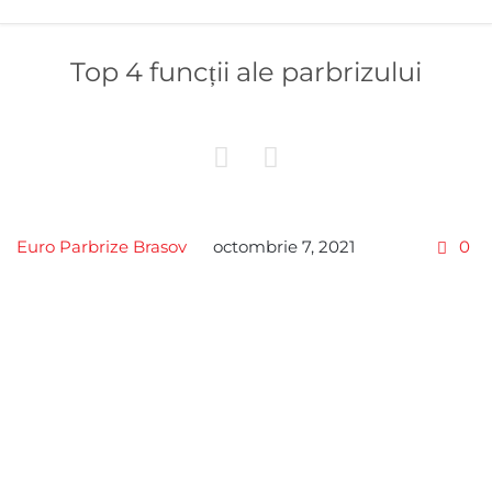
Top 4 funcții ale parbrizului


Co
Euro Parbrize Brasov
octombrie 7, 2021
0
