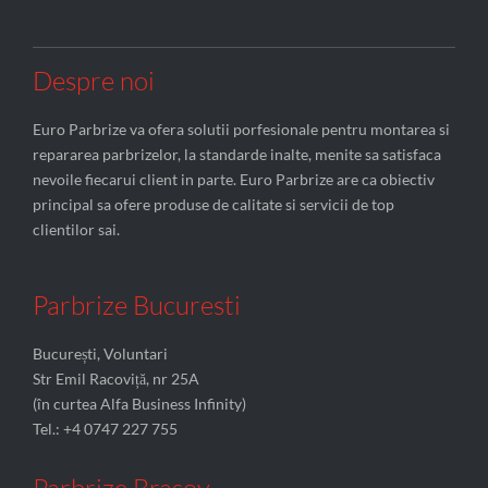
Despre noi
Euro Parbrize va ofera solutii porfesionale pentru montarea si
repararea parbrizelor, la standarde inalte, menite sa satisfaca
nevoile fiecarui client in parte. Euro Parbrize are ca obiectiv
principal sa ofere produse de calitate si servicii de top
clientilor sai.
Parbrize Bucuresti
București, Voluntari
Str Emil Racoviță, nr 25A
(în curtea Alfa Business Infinity)
Tel.: +4 0747 227 755
Parbrize Brasov