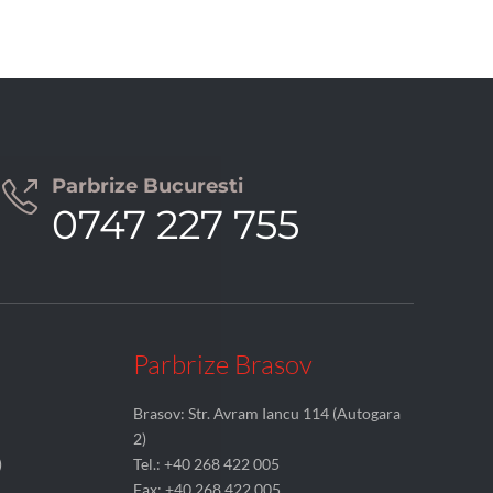
Parbrize Bucuresti

0747 227 755
Parbrize Brasov
Brasov: Str. Avram Iancu 114 (Autogara
2)
)
Tel.: +40 268 422 005
Fax: +40 268 422 005