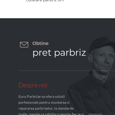

Obtine
pret parbriz
Despre noi
Euro Parbrize va ofera solutii
porfesionale pentru montarea si
repararea parbrizelor, la standarde
inalte, menite sa satisfaca nevoile fiecarui