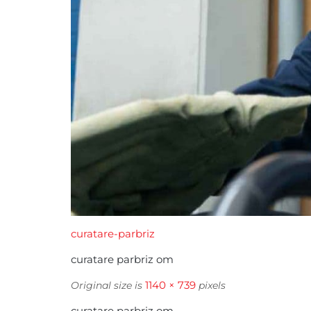
curatare-parbriz
curatare parbriz om
1140 × 739
Original size is
pixels
curatare parbriz om