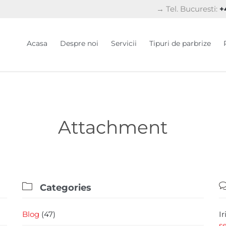
→ Tel. Bucuresti:
+4
Acasa
Despre noi
Servicii
Tipuri de parbrize
Attachment

Categories
Blog
(47)
I
s