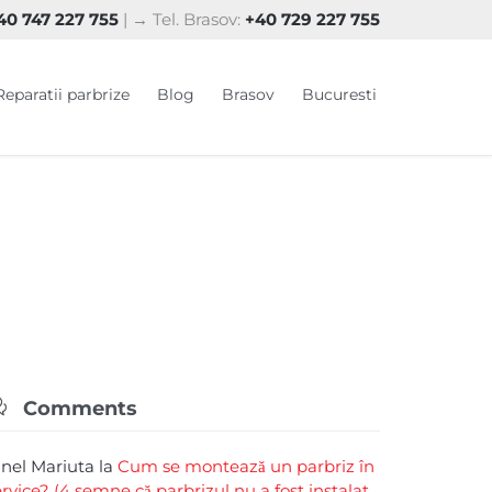
0 747 227 755
| → Tel. Brasov:
+40 729 227 755
Skip
Reparatii parbrize
Blog
Brasov
Bucuresti
to
content

Comments
rinel Mariuta
la
Cum se montează un parbriz în
ervice? (4 semne că parbrizul nu a fost instalat