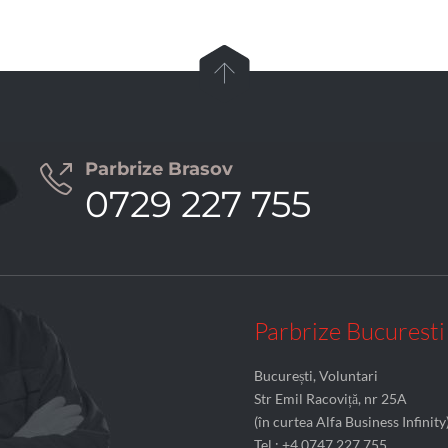

Parbrize Brasov

0729 227 755
Parbrize Bucuresti
București, Voluntari
Str Emil Racoviță, nr 25A
(în curtea Alfa Business Infinity
Tel.: +4 0747 227 755