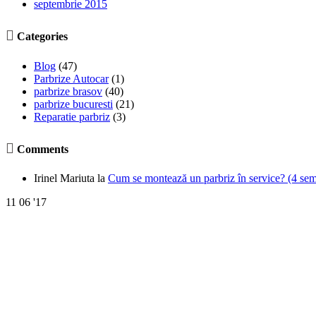
septembrie 2015

Categories
Blog
(47)
Parbrize Autocar
(1)
parbrize brasov
(40)
parbrize bucuresti
(21)
Reparatie parbriz
(3)

Comments
Irinel Mariuta
la
Cum se montează un parbriz în service? (4 semne
11
06 '17