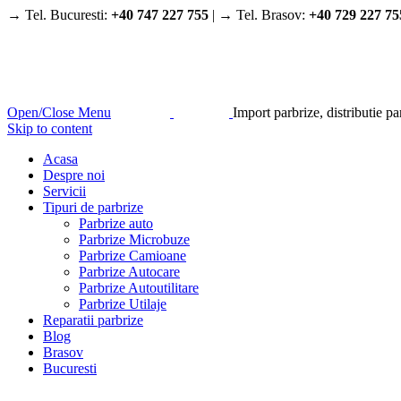
→ Tel. Bucuresti:
+40 747 227 755
| → Tel. Brasov:
+40 729 227 75
Open/Close Menu
Import parbrize, distributie p
Skip to content
Acasa
Despre noi
Servicii
Tipuri de parbrize
Parbrize auto
Parbrize Microbuze
Parbrize Camioane
Parbrize Autocare
Parbrize Autoutilitare
Parbrize Utilaje
Reparatii parbrize
Blog
Brasov
Bucuresti