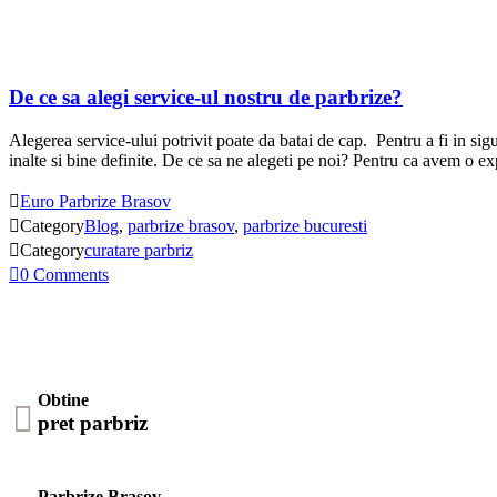
De ce sa alegi service-ul nostru de parbrize?
Alegerea service-ului potrivit poate da batai de cap. Pentru a fi in sigu
inalte si bine definite. De ce sa ne alegeti pe noi? Pentru ca avem o 

Euro Parbrize Brasov

Category
Blog
,
parbrize brasov
,
parbrize bucuresti

Category
curatare parbriz

0
Comments
Obtine

pret parbriz
Parbrize Brasov