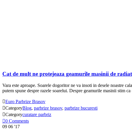
Cat de mult ne protejeaza geamurile masinii de radiati
Vara este aproape. Soarele dogoritor ne va insoti in desele noastre calat
putem spune despre razele soarelui. Despre geamurile masinii stim ca 

Euro Parbrize Brasov

Category
Blog
,
parbrize brasov
,
parbrize bucuresti

Category
curatare parbriz

0
Comments
09
06 '17