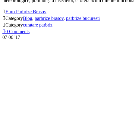
meteorologice, prafului și a insectelor, ci ofera acum diferite functio

Euro Parbrize Brasov

Category
Blog
,
parbrize brasov
,
parbrize bucuresti

Category
curatare parbriz

0
Comments
07
06 '17