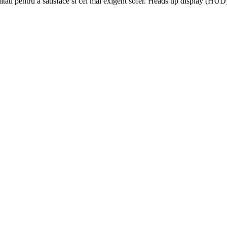
nalitati pentru a satisface si cel mai exigent sofer. Heads up display (H