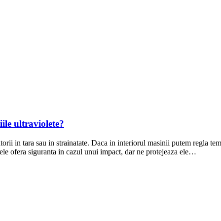
ile ultraviolete?
orii in tara sau in strainatate. Daca in interiorul masinii putem regla te
ele ofera siguranta in cazul unui impact, dar ne protejeaza ele…