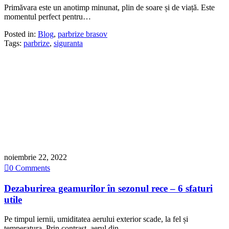
Primăvara este un anotimp minunat, plin de soare și de viață. Este
momentul perfect pentru…
Posted in:
Blog
,
parbrize brasov
Tags:
parbrize
,
siguranta
noiembrie 22, 2022

0
Comments
Dezaburirea geamurilor în sezonul rece – 6 sfaturi
utile
Pe timpul iernii, umiditatea aerului exterior scade, la fel și
temperatura. Prin contrast, aerul din…