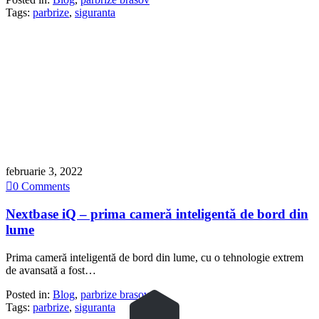
Tags:
parbrize
,
siguranta
februarie 3, 2022

0
Comments
Nextbase iQ – prima cameră inteligentă de bord din
lume
Prima cameră inteligentă de bord din lume, cu o tehnologie extrem
de avansată a fost…
Posted in:
Blog
,
parbrize brasov
Tags:
parbrize
,
siguranta