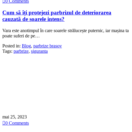

0
Comments
Cum să îți protejezi parbrizul de deteriorarea
cauzată de soarele intens?
Vara este anotimpul în care soarele strălucește puternic, iar mașina ta
poate suferi de pe…
Posted in:
Blog
,
parbrize brasov
Tags:
parbrize
,
siguranta
mai 25, 2023

0
Comments