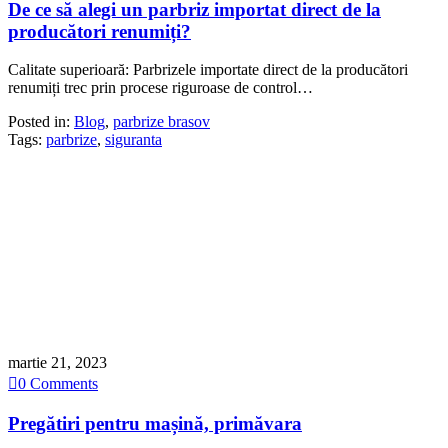
De ce să alegi un parbriz importat direct de la
producători renumiți?
Calitate superioară: Parbrizele importate direct de la producători
renumiți trec prin procese riguroase de control…
Posted in:
Blog
,
parbrize brasov
Tags:
parbrize
,
siguranta
martie 21, 2023

0
Comments
Pregătiri pentru mașină, primăvara