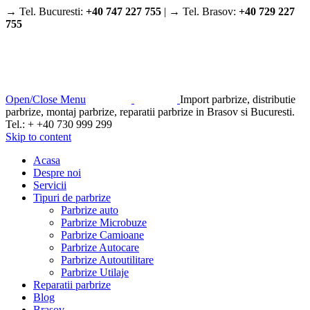
→ Tel. Bucuresti:
+40 747 227 755
| → Tel. Brasov:
+40 729 227
755
Open/Close Menu
Import parbrize, distributie
parbrize, montaj parbrize, reparatii parbrize in Brasov si Bucuresti.
Tel.: + +40 730 999 299
Skip to content
Acasa
Despre noi
Servicii
Tipuri de parbrize
Parbrize auto
Parbrize Microbuze
Parbrize Camioane
Parbrize Autocare
Parbrize Autoutilitare
Parbrize Utilaje
Reparatii parbrize
Blog
Brasov