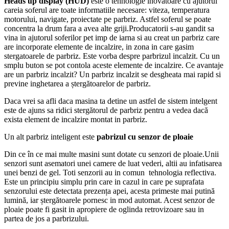
Heads up display (HUD)
este o tehnologie inovatoare cu ajutorul
careia soferul are toate informatiile necesare: viteza, temperatura
motorului, navigate, proiectate pe parbriz. Astfel soferul se poate
concentra la drum fara a avea alte griji.Producatorii s-au gandit sa
vina in ajutorul soferilor pet imp de iarna si au creat un parbriz care
are incorporate elemente de incalzire, in zona in care gasim
stergatoarele de parbriz. Este vorba despre parbrizul incalzit. Cu un
smplu buton se pot contola aceste elemente de incalzire. Ce avantaje
are un parbriz incalzit? Un parbriz incalzit se desgheata mai rapid si
previne inghetarea a ștergătoarelor de parbriz.
Daca vrei sa afli daca masina ta detine un astfel de sistem intelgent
este de ajuns sa ridici stergătorul de parbriz pentru a vedea dacă
exista element de incalzire montat in parbriz.
Un alt parbriz inteligent este
pabrizul cu senzor de ploaie
Din ce în ce mai multe masini sunt dotate cu senzori de ploaie.Unii
senzori sunt asematori unei camere de luat vederi, altii au infatisarea
unei benzi de gel. Toti senzorii au in comun tehnologia reflectiva.
Este un principiu simplu prin care in cazul in care pe suprafata
senzorului este detectata prezența apei, acesta primeste mai putină
lumină, iar ștergătoarele pornesc in mod automat. Acest senzor de
ploaie poate fi gasit in apropiere de oglinda retrovizoare sau in
partea de jos a parbrizului.