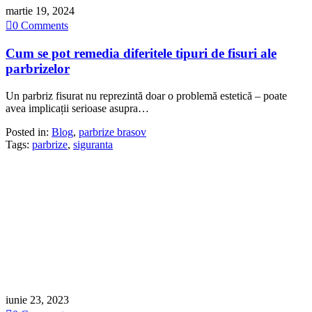
martie 19, 2024

0
Comments
Cum se pot remedia diferitele tipuri de fisuri ale
parbrizelor
Un parbriz fisurat nu reprezintă doar o problemă estetică – poate
avea implicații serioase asupra…
Posted in:
Blog
,
parbrize brasov
Tags:
parbrize
,
siguranta
iunie 23, 2023