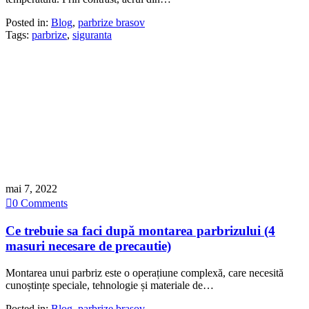
Posted in:
Blog
,
parbrize brasov
Tags:
parbrize
,
siguranta
mai 7, 2022

0
Comments
Ce trebuie sa faci după montarea parbrizului (4
masuri necesare de precautie)
Montarea unui parbriz este o operațiune complexă, care necesită
cunoștințe speciale, tehnologie și materiale de…
Posted in:
Blog
,
parbrize brasov