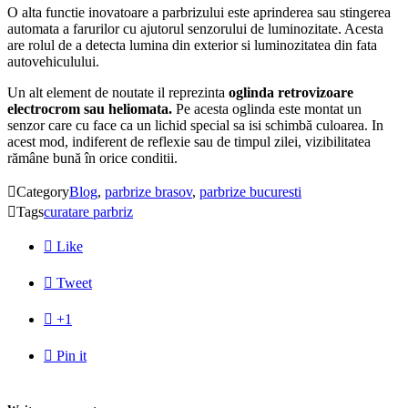
O alta functie inovatoare a parbrizului este aprinderea sau stingerea
automata a farurilor cu ajutorul senzorului de luminozitate. Acesta
are rolul de a detecta lumina din exterior si luminozitatea din fata
autovehiculului.
Un alt element de noutate il reprezinta
o
glinda retrovizoare
electrocrom sau heliomata.
Pe acesta oglinda este montat un
senzor care cu face ca un lichid special sa isi schimbă culoarea. In
acest mod, indiferent de reflexie sau de timpul zilei, vizibilitatea
rămâne bună în orice conditii.

Category
Blog
,
parbrize brasov
,
parbrize bucuresti

Tags
curatare parbriz

Like

Tweet

+1

Pin it