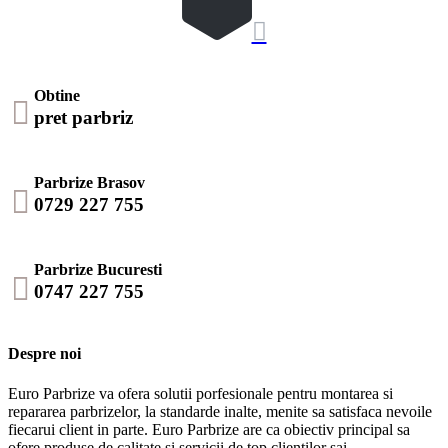

Obtine

pret parbriz
Parbrize Brasov

0729 227 755
Parbrize Bucuresti

0747 227 755
Despre noi
Euro Parbrize va ofera solutii porfesionale pentru montarea si
repararea parbrizelor, la standarde inalte, menite sa satisfaca nevoile
fiecarui client in parte. Euro Parbrize are ca obiectiv principal sa
ofere produse de calitate si servicii de top clientilor sai.