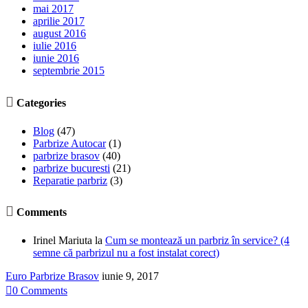
mai 2017
aprilie 2017
august 2016
iulie 2016
iunie 2016
septembrie 2015

Categories
Blog
(47)
Parbrize Autocar
(1)
parbrize brasov
(40)
parbrize bucuresti
(21)
Reparatie parbriz
(3)

Comments
Irinel Mariuta
la
Cum se montează un parbriz în service? (4
semne că parbrizul nu a fost instalat corect)
Euro Parbrize Brasov
iunie 9, 2017

0
Comments