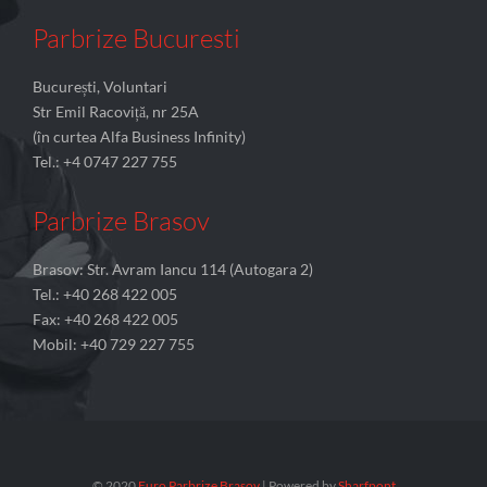
Parbrize Bucuresti
București, Voluntari
Str Emil Racoviță, nr 25A
(în curtea Alfa Business Infinity)
Tel.: +4 0747 227 755
Parbrize Brasov
Brasov: Str. Avram Iancu 114 (Autogara 2)
Tel.: +40 268 422 005
Fax: +40 268 422 005
Mobil: +40 729 227 755
© 2020
Euro Parbrize Brasov
| Powered by
Sharfpont