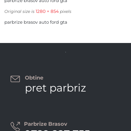
parbrize brasov auto ford gta
1280 × 854
Original size is
pixels
parbrize brasov auto ford gta


Obtine
pret parbriz
Parbrize Brasov
