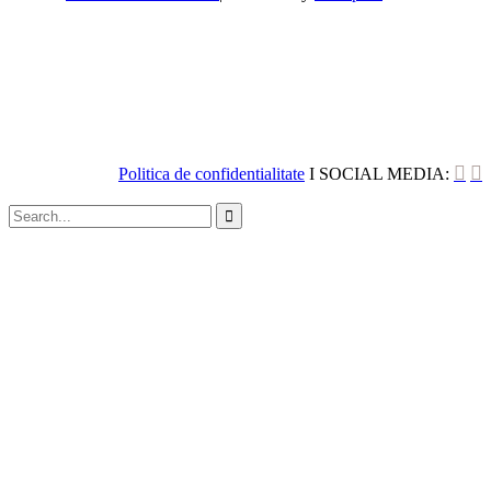


Politica de confidentialitate
I SOCIAL MEDIA:
