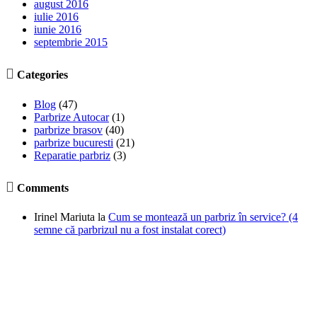
august 2016
iulie 2016
iunie 2016
septembrie 2015

Categories
Blog
(47)
Parbrize Autocar
(1)
parbrize brasov
(40)
parbrize bucuresti
(21)
Reparatie parbriz
(3)

Comments
Irinel Mariuta
la
Cum se montează un parbriz în service? (4
semne că parbrizul nu a fost instalat corect)