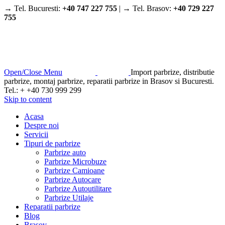
→ Tel. Bucuresti:
+40 747 227 755
| → Tel. Brasov:
+40 729 227
755
Open/Close Menu
Import parbrize, distributie
parbrize, montaj parbrize, reparatii parbrize in Brasov si Bucuresti.
Tel.: + +40 730 999 299
Skip to content
Acasa
Despre noi
Servicii
Tipuri de parbrize
Parbrize auto
Parbrize Microbuze
Parbrize Camioane
Parbrize Autocare
Parbrize Autoutilitare
Parbrize Utilaje
Reparatii parbrize
Blog
Brasov