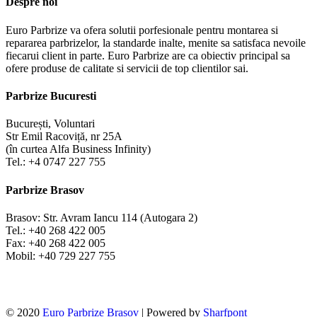
Despre noi
Euro Parbrize va ofera solutii porfesionale pentru montarea si
repararea parbrizelor, la standarde inalte, menite sa satisfaca nevoile
fiecarui client in parte. Euro Parbrize are ca obiectiv principal sa
ofere produse de calitate si servicii de top clientilor sai.
Parbrize Bucuresti
București, Voluntari
Str Emil Racoviță, nr 25A
(în curtea Alfa Business Infinity)
Tel.: +4 0747 227 755
Parbrize Brasov
Brasov: Str. Avram Iancu 114 (Autogara 2)
Tel.: +40 268 422 005
Fax: +40 268 422 005
Mobil: +40 729 227 755
© 2020
Euro Parbrize Brasov
| Powered by
Sharfpont