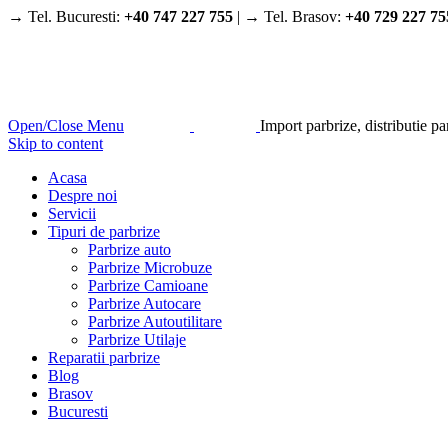
→ Tel. Bucuresti:
+40 747 227 755
| → Tel. Brasov:
+40 729 227 75
Open/Close Menu
Import parbrize, distributie p
Skip to content
Acasa
Despre noi
Servicii
Tipuri de parbrize
Parbrize auto
Parbrize Microbuze
Parbrize Camioane
Parbrize Autocare
Parbrize Autoutilitare
Parbrize Utilaje
Reparatii parbrize
Blog
Brasov
Bucuresti