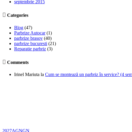
septembrie 2015

Categories
Blog
(47)
Parbrize Autocar
(1)
parbrize brasov
(40)
parbrize bucuresti
(21)
Reparatie parbriz
(3)

Comments
Irinel Mariuta
la
Cum se montează un parbriz în service? (4 semne
2027AGNGN