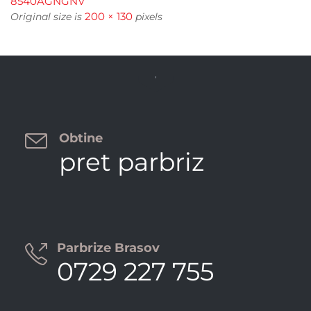
8540AGNGNV
200 × 130
Original size is
pixels


Obtine
pret parbriz
Parbrize Brasov

0729 227 755