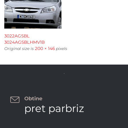
3022AGSBL
3024AGSBLHMV1B
200 × 146
Original size is
pixels


Obtine
pret parbriz