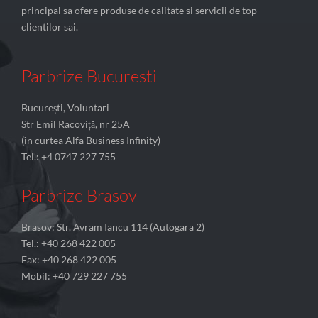
principal sa ofere produse de calitate si servicii de top
clientilor sai.
Parbrize Bucuresti
București, Voluntari
Str Emil Racoviță, nr 25A
(în curtea Alfa Business Infinity)
Tel.: +4 0747 227 755
Parbrize Brasov
Brasov: Str. Avram Iancu 114 (Autogara 2)
Tel.: +40 268 422 005
Fax: +40 268 422 005
Mobil: +40 729 227 755