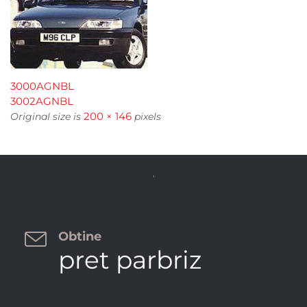
3000AGNBL
3002AGNBL
200 × 146
Original size is
pixels


Obtine
pret parbriz