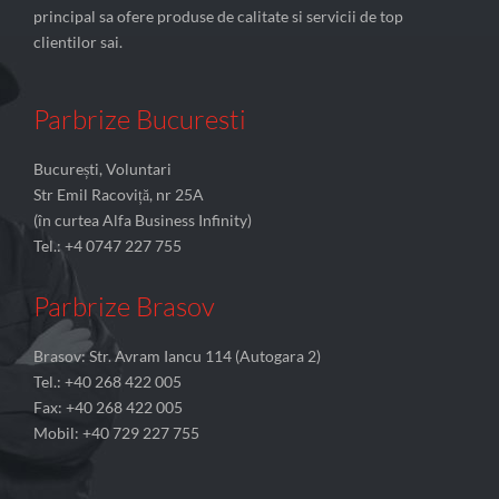
principal sa ofere produse de calitate si servicii de top
clientilor sai.
Parbrize Bucuresti
București, Voluntari
Str Emil Racoviță, nr 25A
(în curtea Alfa Business Infinity)
Tel.: +4 0747 227 755
Parbrize Brasov
Brasov: Str. Avram Iancu 114 (Autogara 2)
Tel.: +40 268 422 005
Fax: +40 268 422 005
Mobil: +40 729 227 755