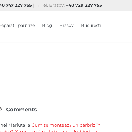
0 747 227 755
| → Tel. Brasov:
+40 729 227 755
Skip
Reparatii parbrize
Blog
Brasov
Bucuresti
to
content

Comments
rinel Mariuta
la
Cum se montează un parbriz în
ervice? (4 semne că parbrizul nu a fost instalat