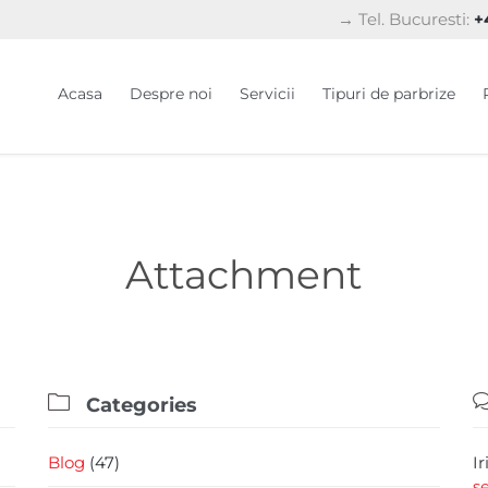
→ Tel. Bucuresti:
+4
Acasa
Despre noi
Servicii
Tipuri de parbrize
Attachment

Categories
Blog
(47)
I
s