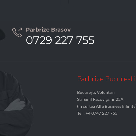

Parbrize Brasov

0729 227 755
Parbrize Bucuresti
București, Voluntari
Str Emil Racoviță, nr 25A
(în curtea Alfa Business Infinity
Tel.: +4 0747 227 755