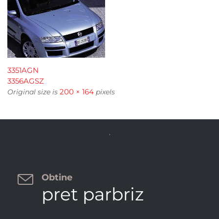
3351AGN
3356AGSZ
200 × 164
Original size is
pixels


Obtine
pret parbriz