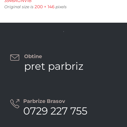
3546AGNV1B
200 × 146
Original size is
pixels


Obtine
pret parbriz
Parbrize Brasov

0729 227 755