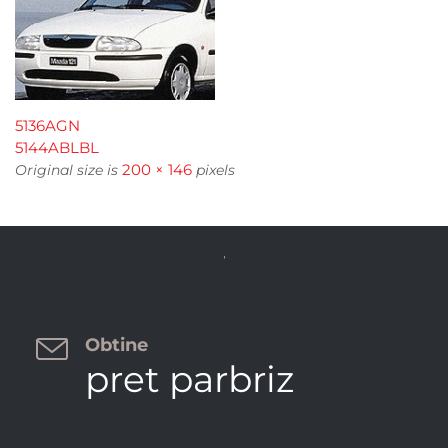
5136AGN
5144ABLBL
200 × 146
Original size is
pixels


Obtine
pret parbriz