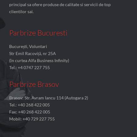
principal sa ofere produse de calitate si servicii de top
clientilor sai.
Parbrize Bucuresti
București, Voluntari
Str Emil Racoviță, nr 25A
(în curtea Alfa Business Infinity)
Tel.: +4 0747 227 755
Parbrize Brasov
Brasov: Str. Avram Iancu 114 (Autogara 2)
Tel.: +40 268 422 005
Fax: +40 268 422 005
Mobil: +40 729 227 755