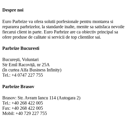
Despre noi
Euro Parbrize va ofera solutii porfesionale pentru montarea si
repararea parbrizelor, la standarde inalte, menite sa satisfaca nevoile
fiecarui client in parte. Euro Parbrize are ca obiectiv principal sa
ofere produse de calitate si servicii de top clientilor sai.
Parbrize Bucuresti
București, Voluntari
Str Emil Racoviță, nr 25A
(în curtea Alfa Business Infinity)
Tel.: +4 0747 227 755
Parbrize Brasov
Brasov: Str. Avram Iancu 114 (Autogara 2)
Tel.: +40 268 422 005
Fax: +40 268 422 005
Mobil: +40 729 227 755