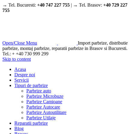
→ Tel. Bucuresti:
+40 747 227 755
| → Tel. Brasov:
+40 729 227
755
Open/Close Menu
Import parbrize, distributie
parbrize, montaj parbrize, reparatii parbrize in Brasov si Bucuresti.
Tel.: + +40 730 999 299
Skip to content
Acasa
Despre noi
Servicii
Tipuri de parbrize
Parbrize auto
Parbrize Microbuze
Parbrize Camioane
Parbrize Autocare
Parbrize Autoutilitare
Parbrize Utilaje
Reparatii parbrize
Blog
Brasov