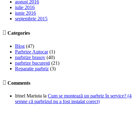
august 2016
iulie 2016
iunie 2016
septembrie 2015

Categories
Blog
(47)
Parbrize Autocar
(1)
parbrize brasov
(40)
parbrize bucuresti
(21)
Reparatie parbriz
(3)

Comments
Irinel Mariuta
la
Cum se montează un parbriz în service? (4
semne că parbrizul nu a fost instalat corect)