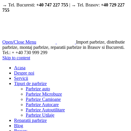
→ Tel. Bucuresti:
+40 747 227 755
| → Tel. Brasov:
+40 729 227
755
Open/Close Menu
Import parbrize, distributie
parbrize, montaj parbrize, reparatii parbrize in Brasov si Bucuresti.
Tel.: + +40 730 999 299
Skip to content
Acasa
Despre noi
Servicii
Tipuri de parbrize
Parbrize auto
Parbrize Microbuze
Parbrize Camioane
Parbrize Autocare
Parbrize Autoutilitare
Parbrize Utilaje
Reparatii parbrize
Blog
Brasov