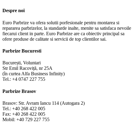
Despre noi
Euro Parbrize va ofera solutii porfesionale pentru montarea si
repararea parbrizelor, la standarde inalte, menite sa satisfaca nevoile
fiecarui client in parte. Euro Parbrize are ca obiectiv principal sa
ofere produse de calitate si servicii de top clientilor sai.
Parbrize Bucuresti
București, Voluntari
Str Emil Racoviță, nr 25A
(în curtea Alfa Business Infinity)
Tel.: +4 0747 227 755
Parbrize Brasov
Brasov: Str. Avram Iancu 114 (Autogara 2)
Tel.: +40 268 422 005
Fax: +40 268 422 005
Mobil: +40 729 227 755