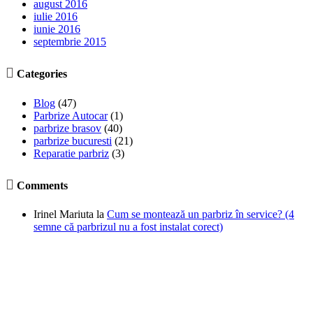
august 2016
iulie 2016
iunie 2016
septembrie 2015

Categories
Blog
(47)
Parbrize Autocar
(1)
parbrize brasov
(40)
parbrize bucuresti
(21)
Reparatie parbriz
(3)

Comments
Irinel Mariuta
la
Cum se montează un parbriz în service? (4
semne că parbrizul nu a fost instalat corect)