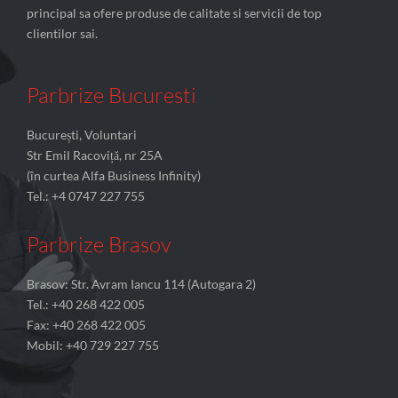
principal sa ofere produse de calitate si servicii de top
clientilor sai.
Parbrize Bucuresti
București, Voluntari
Str Emil Racoviță, nr 25A
(în curtea Alfa Business Infinity)
Tel.: +4 0747 227 755
Parbrize Brasov
Brasov: Str. Avram Iancu 114 (Autogara 2)
Tel.: +40 268 422 005
Fax: +40 268 422 005
Mobil: +40 729 227 755