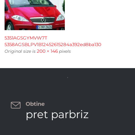
5351AGSGYMVW7T
5358AGSBLPV1B12452615284a392ed8ba130
200 × 146
Original size is
pixels


Obtine
pret parbriz