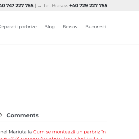
0 747 227 755
| → Tel. Brasov:
+40 729 227 755
Skip
Reparatii parbrize
Blog
Brasov
Bucuresti
to
content

Comments
rinel Mariuta
la
Cum se montează un parbriz în
ervice? (4 semne că parbrizul nu a fost instalat