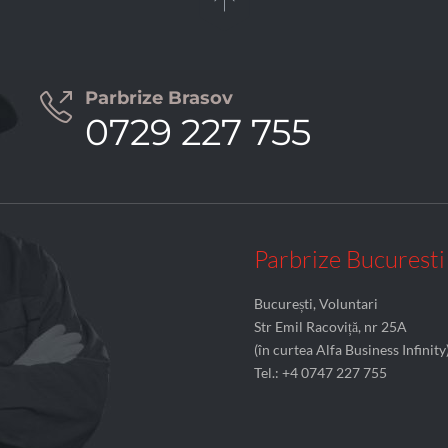

Parbrize Brasov

0729 227 755
Parbrize Bucuresti
București, Voluntari
Str Emil Racoviță, nr 25A
(în curtea Alfa Business Infinity
Tel.: +4 0747 227 755