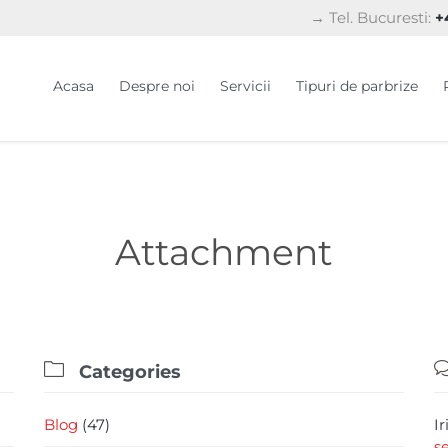
→ Tel. Bucuresti:
+4
Acasa
Despre noi
Servicii
Tipuri de parbrize
Attachment

Categories
Blog
(47)
I
s