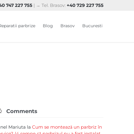
0 747 227 755
| → Tel. Brasov:
+40 729 227 755
Skip
Reparatii parbrize
Blog
Brasov
Bucuresti
to
content

Comments
rinel Mariuta
la
Cum se montează un parbriz în
ervice? (4 semne că parbrizul nu a fost instalat