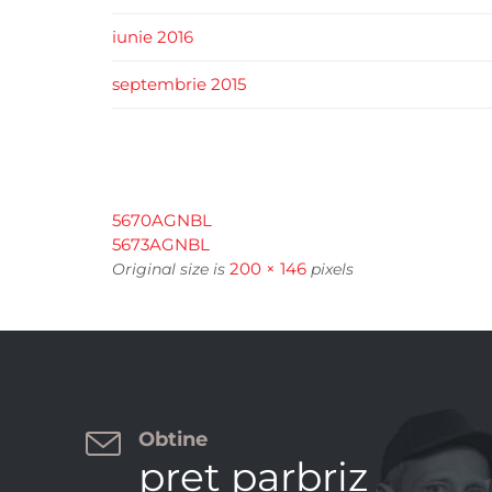
iunie 2016
septembrie 2015
5670AGNBL
5673AGNBL
200 × 146
Original size is
pixels

Obtine
pret parbriz