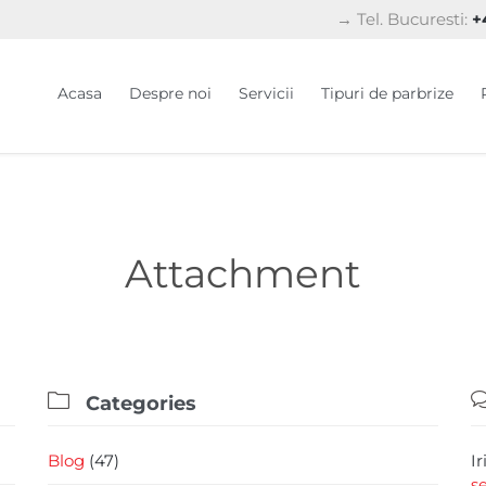
→ Tel. Bucuresti:
+4
Acasa
Despre noi
Servicii
Tipuri de parbrize
Attachment

Categories
Blog
(47)
I
s