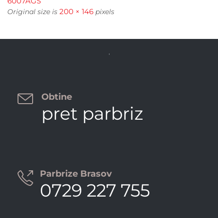
6007AGS
200 × 146
Original size is
pixels


Obtine
pret parbriz
Parbrize Brasov

0729 227 755