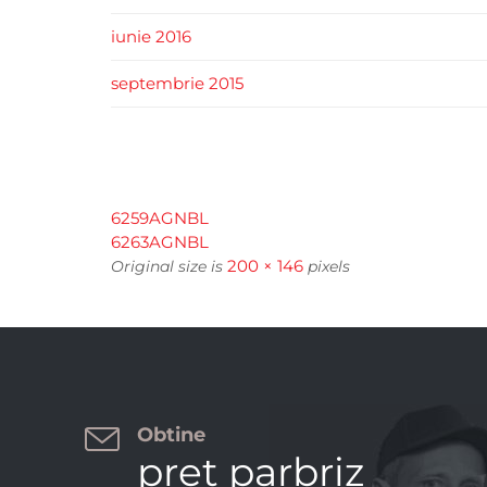
iunie 2016
septembrie 2015
6259AGNBL
6263AGNBL
200 × 146
Original size is
pixels

Obtine
pret parbriz