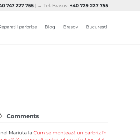
0 747 227 755
| → Tel. Brasov:
+40 729 227 755
Skip
Reparatii parbrize
Blog
Brasov
Bucuresti
to
content

Comments
rinel Mariuta
la
Cum se montează un parbriz în
ervice? (4 semne că parbrizul nu a fost instalat