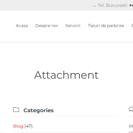
→ Tel. Bucuresti:
+4
Acasa
Despre noi
Servicii
Tipuri de parbrize
Attachment

Categories
Blog
(47)
I
s