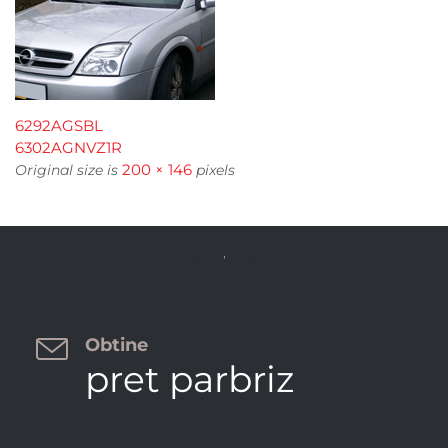
6292AGSBL
6302AGNVZ1R
200 × 146
Original size is
pixels


Obtine
pret parbriz