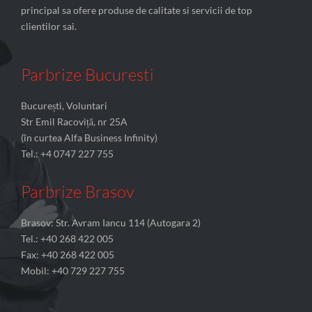
principal sa ofere produse de calitate si servicii de top
clientilor sai.
Parbrize Bucuresti
București, Voluntari
Str Emil Racoviță, nr 25A
(în curtea Alfa Business Infinity)
Tel.: +4 0747 227 755
Parbrize Brasov
Brasov: Str. Avram Iancu 114 (Autogara 2)
Tel.: +40 268 422 005
Fax: +40 268 422 005
Mobil: +40 729 227 755