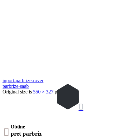
inport-parbrize-rover
parbrize-saab
Original size is
550 × 327
pixels

Obtine

pret parbriz