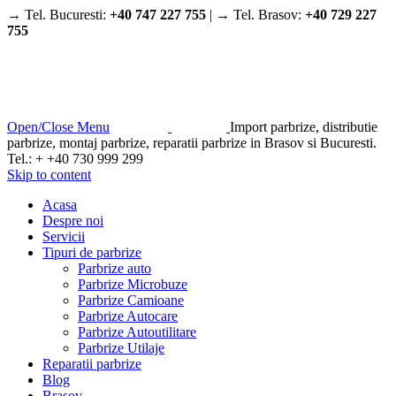
→ Tel. Bucuresti:
+40 747 227 755
| → Tel. Brasov:
+40 729 227
755
Open/Close Menu
Import parbrize, distributie
parbrize, montaj parbrize, reparatii parbrize in Brasov si Bucuresti.
Tel.: + +40 730 999 299
Skip to content
Acasa
Despre noi
Servicii
Tipuri de parbrize
Parbrize auto
Parbrize Microbuze
Parbrize Camioane
Parbrize Autocare
Parbrize Autoutilitare
Parbrize Utilaje
Reparatii parbrize
Blog
Brasov