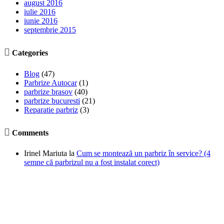
august 2016
iulie 2016
iunie 2016
septembrie 2015

Categories
Blog
(47)
Parbrize Autocar
(1)
parbrize brasov
(40)
parbrize bucuresti
(21)
Reparatie parbriz
(3)

Comments
Irinel Mariuta
la
Cum se montează un parbriz în service? (4
semne că parbrizul nu a fost instalat corect)