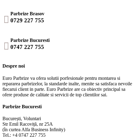
Parbrize Brasov

0729 227 755
Parbrize Bucuresti

0747 227 755
Despre noi
Euro Parbrize va ofera solutii porfesionale pentru montarea si
repararea parbrizelor, la standarde inalte, menite sa satisfaca nevoile
fiecarui client in parte. Euro Parbrize are ca obiectiv principal sa
ofere produse de calitate si servicii de top clientilor sai.
Parbrize Bucuresti
București, Voluntari
Str Emil Racoviță, nr 25A
(în curtea Alfa Business Infinity)
Tel.: +4 0747 227 755