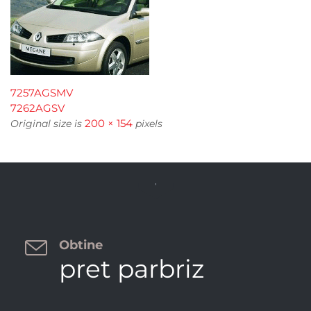
7257AGSMV
7262AGSV
200 × 154
Original size is
pixels


Obtine
pret parbriz