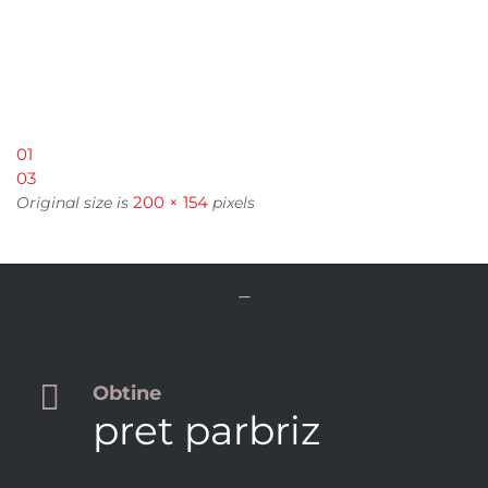
01
03
200 × 154
Original size is
pixels


Obtine
pret parbriz