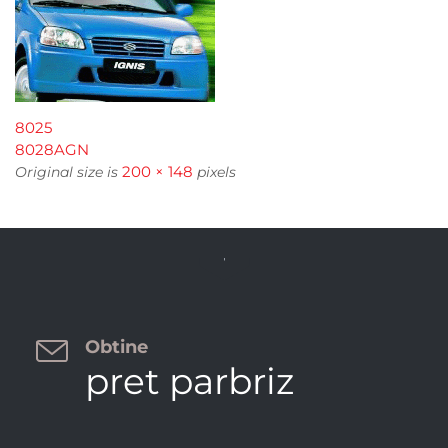
8025
8028AGN
200 × 148
Original size is
pixels


Obtine
pret parbriz