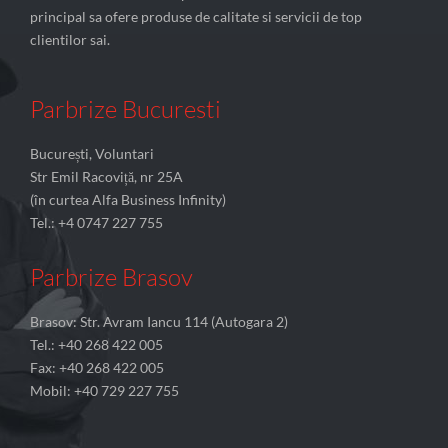
principal sa ofere produse de calitate si servicii de top
clientilor sai.
Parbrize Bucuresti
București, Voluntari
Str Emil Racoviță, nr 25A
(în curtea Alfa Business Infinity)
Tel.: +4 0747 227 755
Parbrize Brasov
Brasov: Str. Avram Iancu 114 (Autogara 2)
Tel.: +40 268 422 005
Fax: +40 268 422 005
Mobil: +40 729 227 755