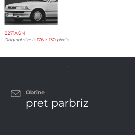
8271AGN
176 × 130
Original size is
pixels


Obtine
pret parbriz