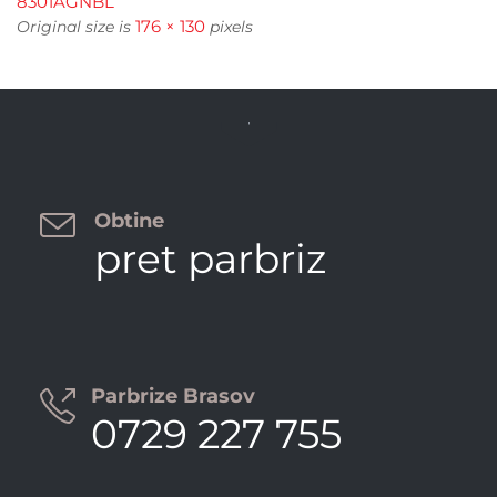
8301AGNBL
176 × 130
Original size is
pixels


Obtine
pret parbriz
Parbrize Brasov

0729 227 755