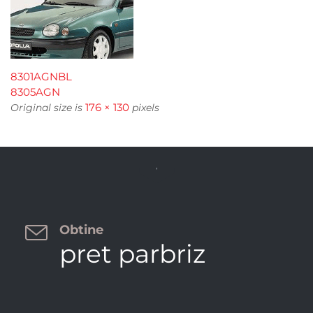
8301AGNBL
8305AGN
176 × 130
Original size is
pixels


Obtine
pret parbriz