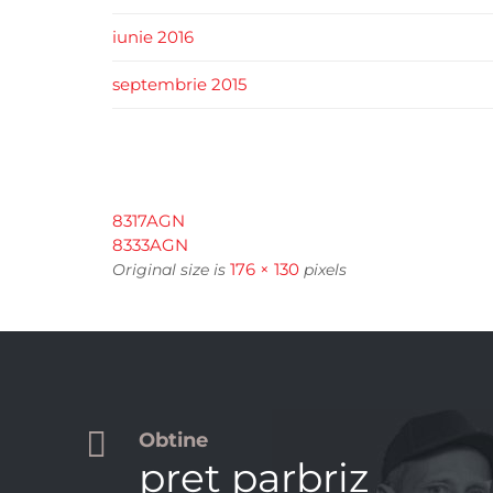
iunie 2016
septembrie 2015
8317AGN
8333AGN
176 × 130
Original size is
pixels

Obtine
pret parbriz