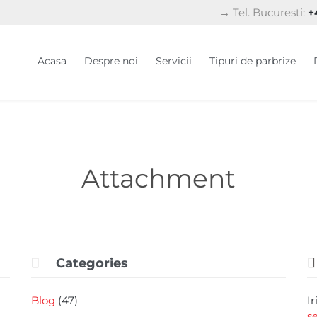
→ Tel. Bucuresti:
+4
Acasa
Despre noi
Servicii
Tipuri de parbrize
Attachment


Categories
Blog
(47)
I
s