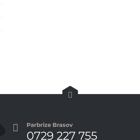

Parbrize Brasov

0729 227 755