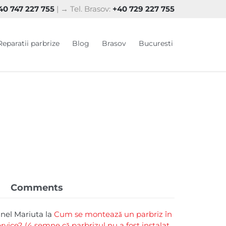
0 747 227 755
| → Tel. Brasov:
+40 729 227 755
Skip
Reparatii parbrize
Blog
Brasov
Bucuresti
to
content
Comments
rinel Mariuta
la
Cum se montează un parbriz în
ervice? (4 semne că parbrizul nu a fost instalat