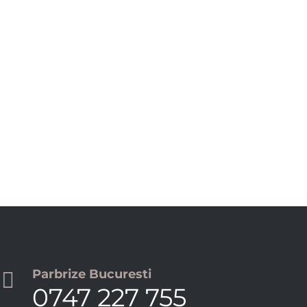
Parbrize Bucuresti

0747 227 755