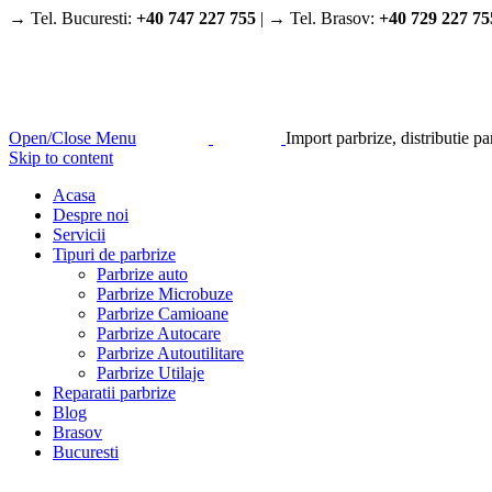
→ Tel. Bucuresti:
+40 747 227 755
| → Tel. Brasov:
+40 729 227 75
Open/Close Menu
Import parbrize, distributie p
Skip to content
Acasa
Despre noi
Servicii
Tipuri de parbrize
Parbrize auto
Parbrize Microbuze
Parbrize Camioane
Parbrize Autocare
Parbrize Autoutilitare
Parbrize Utilaje
Reparatii parbrize
Blog
Brasov
Bucuresti